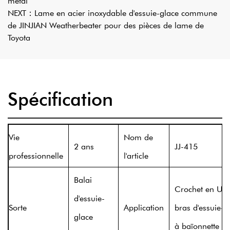
métal
NEXT：
Lame en acier inoxydable d'essuie-glace commune
de JINJIAN Weatherbeater pour des pièces de lame de
Toyota
Spécification
Vie
Nom de
2 ans
JJ-415
professionnelle
l'article
Balai
Crochet en U e
d'essuie-
Sorte
Application
bras d'essuie-g
glace
à baïonnette