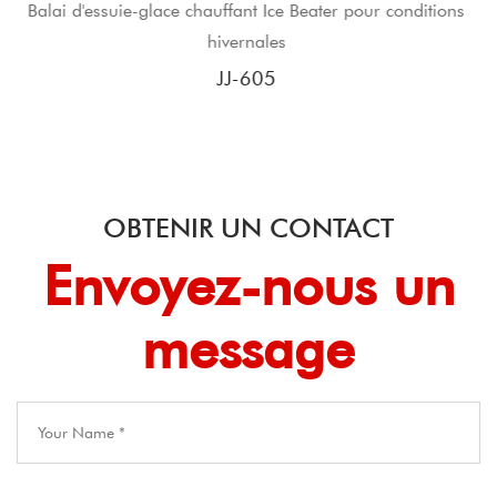
Ice Beater pour conditions
JJ Snow Multi Wiper Blade Essu
es
glace Heavy Duty 
5
JJ-919
OBTENIR UN CONTACT
Envoyez-nous un
message